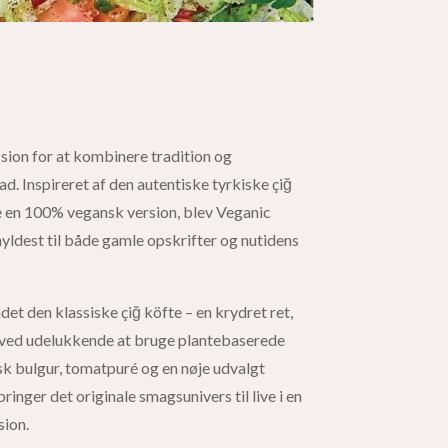
sion for at kombinere tradition og
 Inspireret af den autentiske tyrkiske çiğ
 en 100% vegansk version, blev Veganic
ldest til både gamle opskrifter og nutidens
et den klassiske çiğ köfte – en krydret ret,
– ved udelukkende at bruge plantebaserede
isk bulgur, tomatpuré og en nøje udvalgt
ringer det originale smagsunivers til live i en
ion.