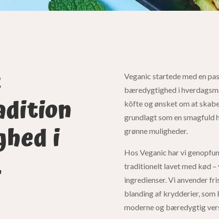
t
Veganic startede med en pas
bæredygtighed i hverdagsmad.
adition
köfte og ønsket om at skabe
grundlagt som en smagfuld hy
ghed i
grønne muligheder.
.
Hos Veganic har vi genopfund
traditionelt lavet med kød 
ingredienser. Vi anvender fr
blanding af krydderier, som b
moderne og bæredygtig vers