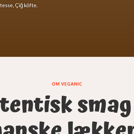
atesse,
Çiğ köfte.
OM VEGANIC
tentisk smag
ganske lækker