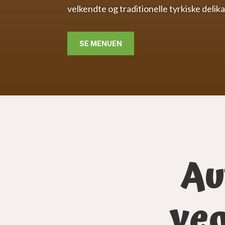
velkendte og traditionelle tyrkiske delik
SE MENUEN
Au
ve