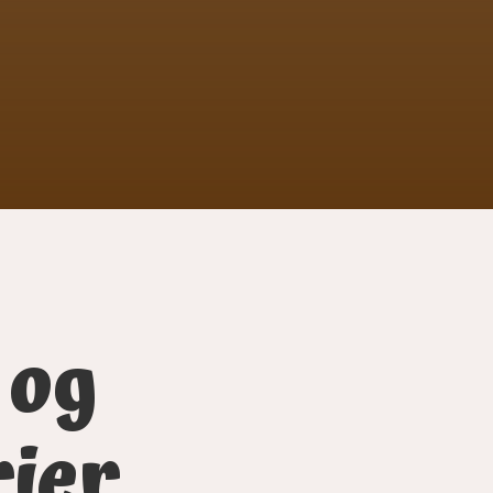
 og
ier