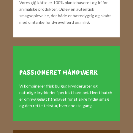
Vores çiğ köfte er 100% plantebaseret og fri for
animalske produkter. Oplev en autentisk
smagsoplevelse, der både er bæredygtig og skabt
med omtanke for dyrevelfærd og miljø.
PASSIONERET HÅNDVÆRK
Vi kombinerer frisk bulgur, krydderurter og
naturlige krydderier i perfekt harmoni. Hvert batch
er omhyggeligt håndlavet for at sikre fyldig smag
og den rette tekstur, hver eneste gang.